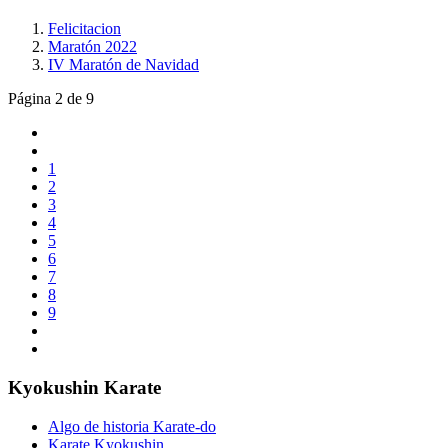
Felicitacion
Maratón 2022
IV Maratón de Navidad
Página 2 de 9
1
2
3
4
5
6
7
8
9
Kyokushin Karate
Algo de historia Karate-do
Karate Kyokushin